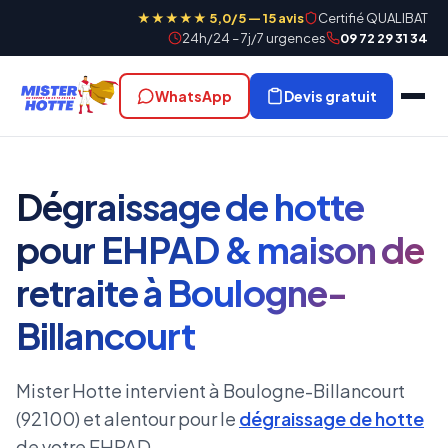
★★★★★ 5,0/5 — 15 avis
Certifié QUALIBAT
24h/24 – 7j/7 urgences
09 72 29 31 34
WhatsApp
Devis gratuit
Dégraissage de hotte
pour EHPAD & maison de
retraite à Boulogne-
Billancourt
Mister Hotte intervient à Boulogne-Billancourt
(92100) et alentour pour le
dégraissage de hotte
de votre EHPAD.