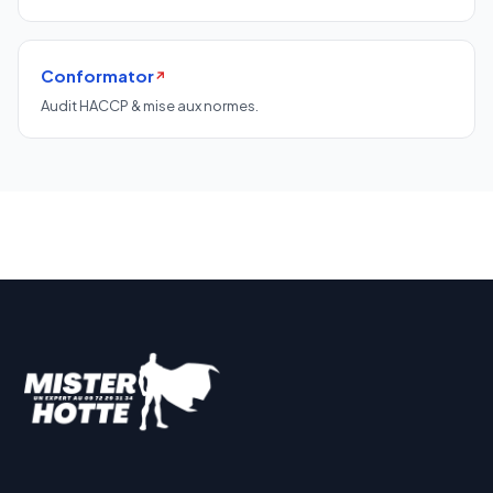
Conformator
↗
Audit HACCP & mise aux normes.