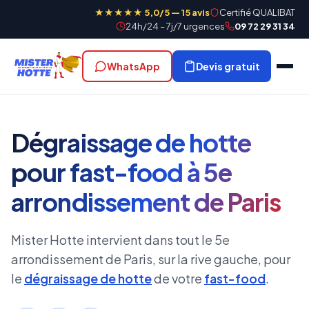
★★★★★ 5,0/5 — 15 avis
Certifié QUALIBAT
24h/24 – 7j/7 urgences
09 72 29 31 34
WhatsApp
Devis gratuit
Dégraissage de hotte
pour fast-food à 5e
arrondissement de Paris
Mister Hotte intervient dans tout le 5e
arrondissement de Paris, sur la rive gauche, pour
le
dégraissage de hotte
de votre
fast-food
.