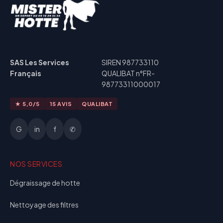
SAS Les Services
SIREN 987733110
Français
QUALIBAT n°FR-
98773311000017
★ 5,0/5
15 AVIS
QUALIBAT
G
in
f
✆
NOS SERVICES
Dégraissage de hotte
Nettoyage des filtres