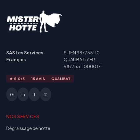
SAS Les Services
SIREN 987733110
Français
QUALIBAT n°FR-
98773311000017
★ 5,0/5
15 AVIS
QUALIBAT
G
in
f
✆
NOS SERVICES
Dégraissage de hotte