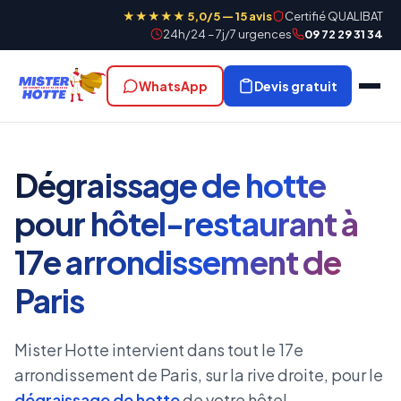
★★★★★ 5,0/5 — 15 avis
Certifié QUALIBAT
24h/24 – 7j/7 urgences
09 72 29 31 34
WhatsApp
Devis gratuit
Dégraissage de hotte
pour hôtel-restaurant à
17e arrondissement de
Paris
Mister Hotte intervient dans tout le 17e
arrondissement de Paris, sur la rive droite, pour le
dégraissage de hotte
de votre hôtel.