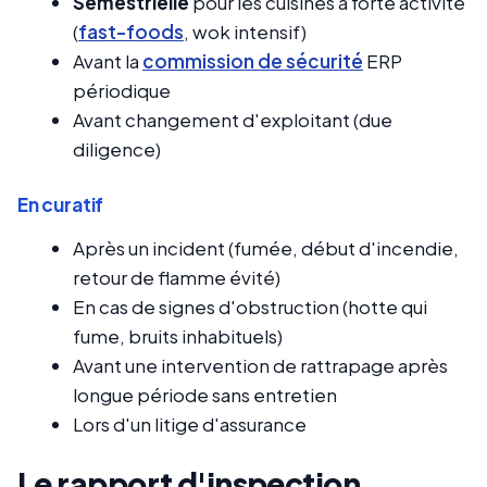
Semestrielle
pour les cuisines à forte activité
(
fast-foods
, wok intensif)
Avant la
commission de sécurité
ERP
périodique
Avant changement d'exploitant (due
diligence)
En curatif
Après un incident (fumée, début d'incendie,
retour de flamme évité)
En cas de signes d'obstruction (hotte qui
fume, bruits inhabituels)
Avant une intervention de rattrapage après
longue période sans entretien
Lors d'un litige d'assurance
Le rapport d'inspection