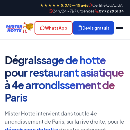
★★★★★ 5,0/5 — 15 avis
Certifié QUALIBAT
24h/24 – 7j/7 urgences
09 72 29 31 34
WhatsApp
Devis gratuit
Dégraissage de hotte
pour restaurant asiatique
à 4e arrondissement de
Paris
Mister Hotte intervient dans tout le 4e
arrondissement de Paris, sur la rive droite, pour le
dégraissage de hotte
de votre restaurant