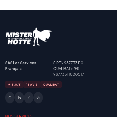
SAS Les Services
SIREN 987733110
Français
QUALIBAT n°FR-
98773311000017
★ 5,0/5
15 AVIS
QUALIBAT
G
in
f
✆
NOS SERVICES