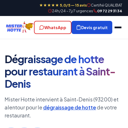
★★★★★ 5,0/5 — 15 avis
Certifié QUALIBAT
24h/24 – 7j/7 urgences
09 72 29 31 34
WhatsApp
Devis gratuit
Dégraissage de hotte
pour restaurant à Saint-
Denis
Mister Hotte intervient à Saint-Denis (93200) et
alentour pour le
dégraissage de hotte
de votre
restaurant.