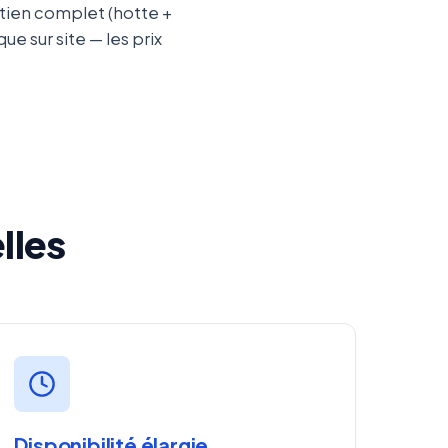
tien complet (hotte +
e sur site — les prix
lles
Disponibilité élargie