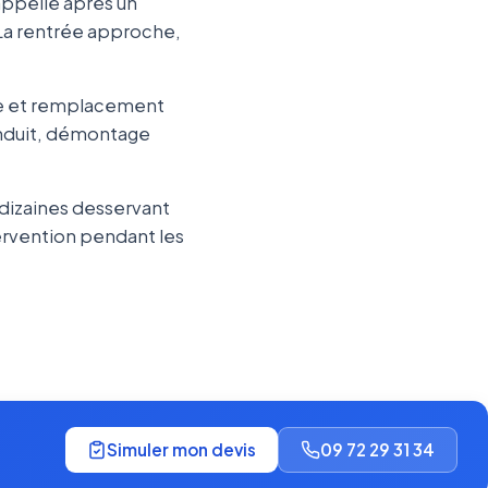
appelle après un
. La rentrée approche,
ge et remplacement
nduit, démontage
 dizaines desservant
tervention pendant les
Simuler mon devis
09 72 29 31 34