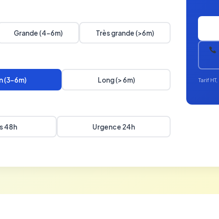
Grande (4-6m)
Très grande (>6m)
 (3-6m)
Long (> 6m)
Tarif H
s 48h
Urgence 24h