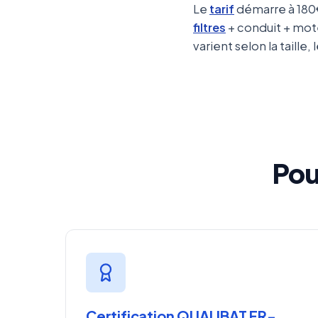
Le
tarif
démarre à 180€
filtres
+ conduit + mote
varient selon la taill
Pou
Certification QUALIBAT FR-