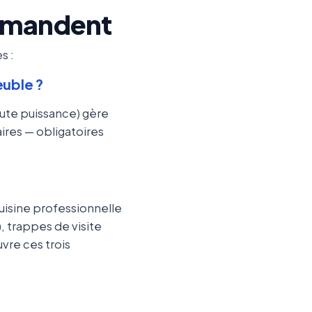
demandent
s :
euble ?
haute puissance) gère
ires — obligatoires
uisine professionnelle
, trappes de visite
vre ces trois