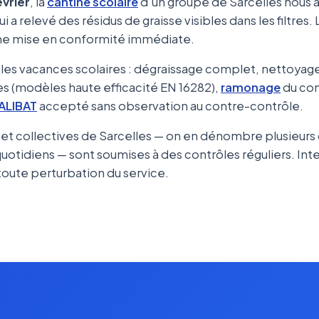
évrier
, la
cantine scolaire
d'un groupe de Sarcelles nous 
i a relevé des résidus de graisse visibles dans les filtres
une mise en conformité immédiate.
 les vacances scolaires : dégraissage complet, nettoya
tres (modèles haute efficacité EN 16282),
ramonage
du co
ALIBAT
accepté sans observation au contre-contrôle.
s et collectives de Sarcelles — on en dénombre plusieurs
quotidiens — sont soumises à des contrôles réguliers. In
toute perturbation du service.