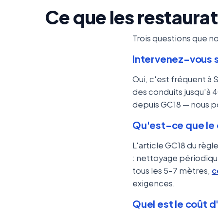
Ce que les restaura
Trois questions que n
Intervenez-vous s
Oui, c'est fréquent à 
des conduits jusqu'à 4
depuis GC18 — nous po
Qu'est-ce que le c
L'article GC18 du règ
: nettoyage périodique
tous les 5-7 mètres,
c
exigences.
Quel est le coût 