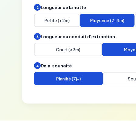
Longueur de la hotte
2
Petite (< 2m)
Moyenne (2-4m)
Longueur du conduit d'extraction
3
Court (< 3m)
Moyen
Délai souhaité
4
Planifié (7j+)
Sou