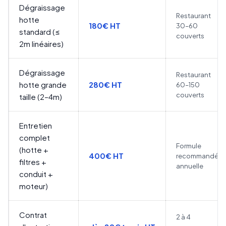
Dégraissage
Restaurant
hotte
180€ HT
30–60
standard (≤
couverts
2m linéaires)
Dégraissage
Restaurant
hotte grande
280€ HT
60–150
couverts
taille (2–4m)
Entretien
complet
Formule
(hotte +
400€ HT
recommandée
filtres +
annuelle
conduit +
moteur)
Contrat
2 à 4