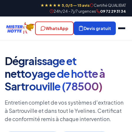
★★★★★ 5,0/5 — 15 avis
Certifié QUALIBAT
24h/24 – 7j/7 urgences
09 72 29 31 34
WhatsApp
Devis gratuit
Dégraissage et
nettoyage de hotte à
Sartrouville (78500)
Entretien complet de vos systèmes d'extraction
à Sartrouville et dans tout le Yvelines. Certificat
de conformité remis à chaque intervention.