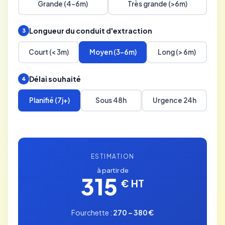
Grande (4-6m)
Très grande (>6m)
Longueur du conduit d'extraction
3
Court (< 3m)
Moyen (3-6m)
Long (> 6m)
Délai souhaité
4
Planifié (7j+)
Sous 48h
Urgence 24h
ESTIMATION
à partir de
315
€ HT
Fourchette :
270 – 380 €