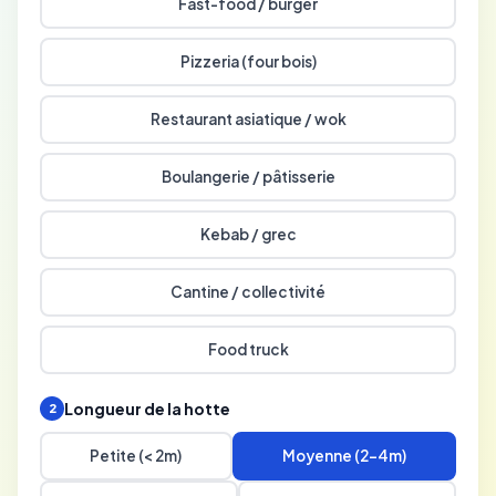
Fast-food / burger
Pizzeria (four bois)
Restaurant asiatique / wok
Boulangerie / pâtisserie
Kebab / grec
Cantine / collectivité
Food truck
Longueur de la hotte
2
Petite (< 2m)
Moyenne (2-4m)