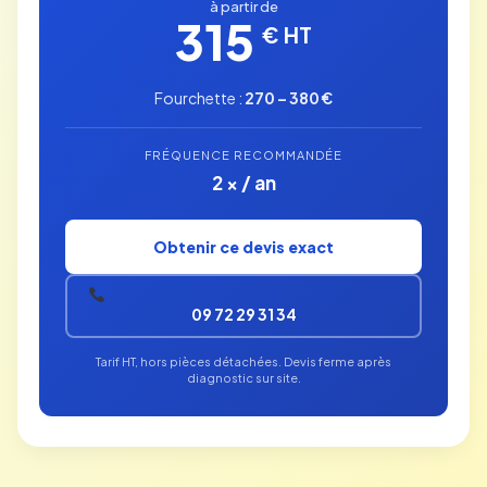
à partir de
315
€ HT
Fourchette :
270 – 380 €
FRÉQUENCE RECOMMANDÉE
2 × / an
Obtenir ce devis exact
09 72 29 31 34
Tarif HT, hors pièces détachées. Devis ferme après
diagnostic sur site.