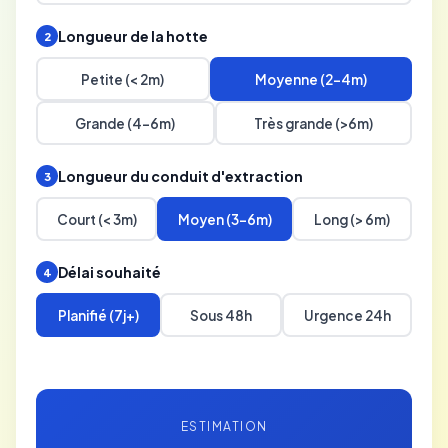
Longueur de la hotte
2
Petite (< 2m)
Moyenne (2-4m)
Grande (4-6m)
Très grande (>6m)
Longueur du conduit d'extraction
3
Court (< 3m)
Moyen (3-6m)
Long (> 6m)
Délai souhaité
4
Planifié (7j+)
Sous 48h
Urgence 24h
ESTIMATION