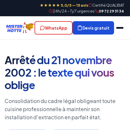
★★★★★ 5,0/5 — 15 avis
Certifié QUALIBAT
24h/24 – 7j/7 urgences
09 72 29 31 34
WhatsApp
Devis gratuit
Arrêté du 21 novembre
2002 : le texte qui vous
oblige
Consolidation du cadre légal obligeant toute
cuisine professionnelle à maintenir son
installation d'extraction en parfait état.