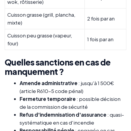
wok, rôtisserie)
Cuisson grasse (grill, plancha,
2 fois par an
mixte)
Cuisson peu grasse (vapeur,
1 fois par an
four)
Quelles sanctions en cas de
manquement ?
Amende administrative
: jusqu'à 1 500€
(article R610-5 code pénal)
Fermeture temporaire
: possible décision
de la commission de sécurité
Refus d'indemnisation d'assurance
: quasi-
systématique en cas d'incendie
Responsabilité pénale
: engagée en cas