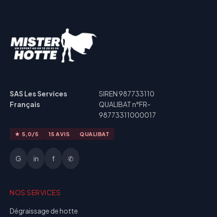
SAS Les Services
SIREN 987733110
Français
QUALIBAT n°FR-
98773311000017
★ 5,0/5
15 AVIS
QUALIBAT
G
in
f
✆
NOS SERVICES
Dégraissage de hotte