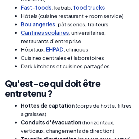
Fast-foods
, kebab,
food trucks
Hôtels (cuisine restaurant + room service)
Boulangeries
, pâtisseries, traiteurs
Cantines scolaires
, universitaires,
restaurants d'entreprise
Hôpitaux,
EHPAD
, cliniques
Cuisines centrales et laboratoires
Dark kitchens et cuisines partagées
Qu'est-ce qui doit être
entretenu ?
Hottes de captation
(corps de hotte, filtres
à graisses)
Conduits d'évacuation
(horizontaux,
verticaux, changements de direction)
Tourelle d'extraction
(moteur, roue, carter)