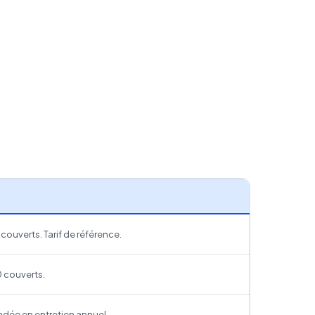
ouverts. Tarif de référence.
 couverts.
ée en entretien annuel.