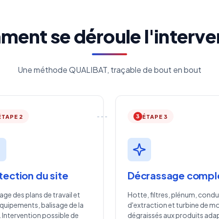
ent se déroule l'interve
Une méthode QUALIBAT, traçable de bout en bout
3
ÉTAPE 2
ÉTAPE 3
tection du site
Décrassage compl
ge des plans de travail et
Hotte, filtres, plénum, condu
quipements, balisage de la
d'extraction et turbine de m
 Intervention possible de
dégraissés aux produits ada