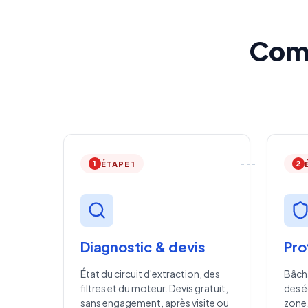
Comm
1
2
ÉTAPE 1
Diagnostic & devis
Pro
État du circuit d'extraction, des
Bâcha
filtres et du moteur. Devis gratuit,
des é
sans engagement, après visite ou
zone.