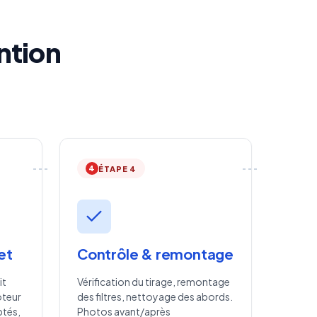
ntion
4
ÉTAPE 4
et
Contrôle & remontage
it
Vérification du tirage, remontage
oteur
des filtres, nettoyage des abords.
ptés,
Photos avant/après