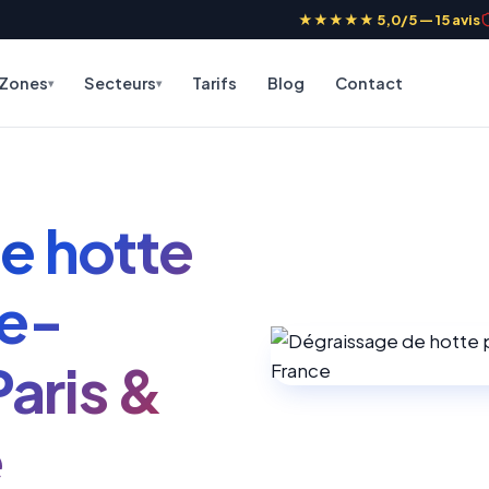
★★★★★ 5,0/5 — 15 avis
Zones
Secteurs
Tarifs
Blog
Contact
e hotte
ie-
Paris &
e