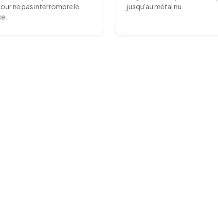
pour ne pas interrompre le
jusqu'au métal nu.
ce.