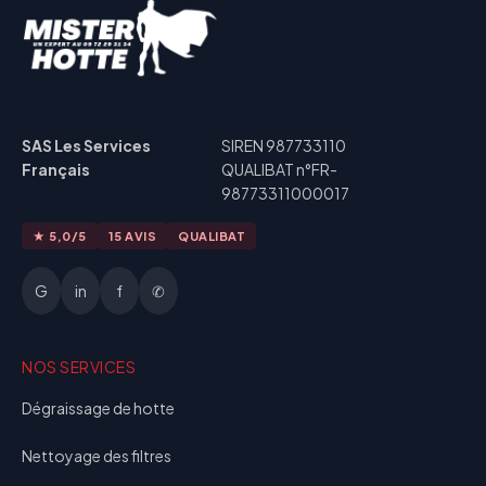
SAS Les Services
SIREN 987733110
Français
QUALIBAT n°FR-
98773311000017
★ 5,0/5
15 AVIS
QUALIBAT
G
in
f
✆
NOS SERVICES
Dégraissage de hotte
Nettoyage des filtres