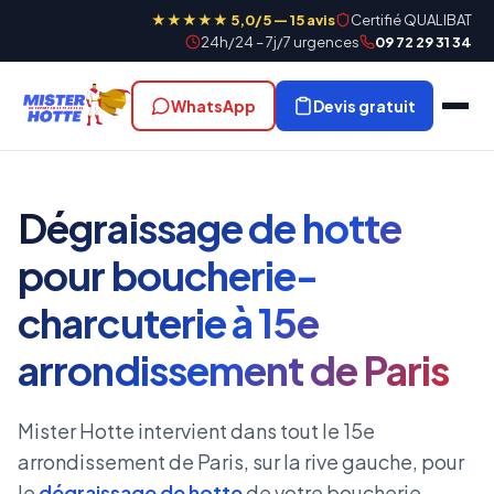
★★★★★ 5,0/5 — 15 avis
Certifié QUALIBAT
24h/24 – 7j/7 urgences
09 72 29 31 34
WhatsApp
Devis gratuit
Dégraissage de hotte
pour boucherie-
charcuterie à 15e
arrondissement de Paris
Mister Hotte intervient dans tout le 15e
arrondissement de Paris, sur la rive gauche, pour
le
dégraissage de hotte
de votre boucherie.