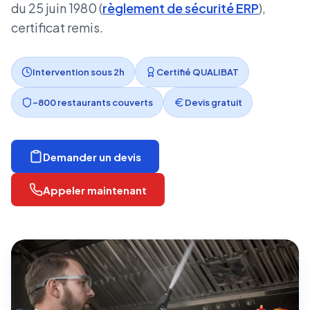
du 25 juin 1980 (
règlement de sécurité ERP
),
certificat remis.
Intervention sous 2h
Certifié QUALIBAT
~800 restaurants couverts
Devis gratuit
Demander un devis
Appeler maintenant