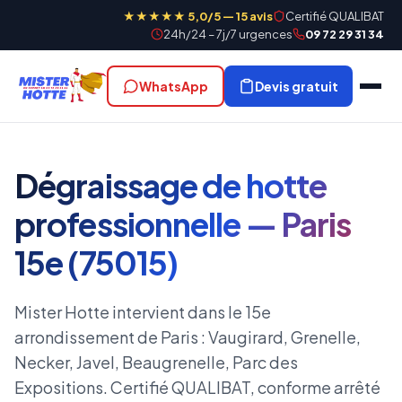
★★★★★ 5,0/5 — 15 avis
Certifié QUALIBAT
24h/24 – 7j/7 urgences
09 72 29 31 34
WhatsApp
Devis gratuit
Dégraissage de hotte
professionnelle — Paris
15e (75015)
Mister Hotte intervient dans le 15e
arrondissement de Paris : Vaugirard, Grenelle,
Necker, Javel, Beaugrenelle, Parc des
Expositions. Certifié QUALIBAT, conforme arrêté