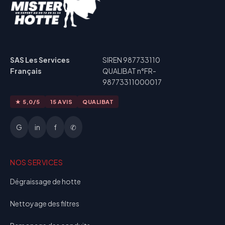
SAS Les Services
SIREN 987733110
Français
QUALIBAT n°FR-
98773311000017
★ 5,0/5
15 AVIS
QUALIBAT
G
in
f
✆
NOS SERVICES
Dégraissage de hotte
Nettoyage des filtres