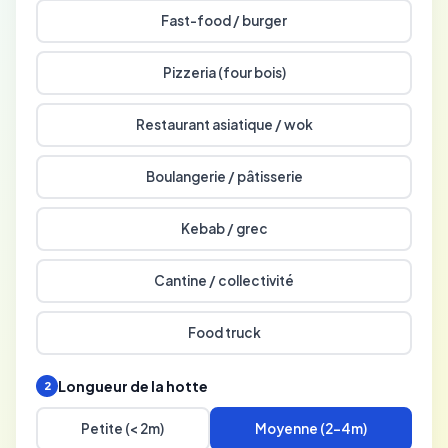
Fast-food / burger
Pizzeria (four bois)
Restaurant asiatique / wok
Boulangerie / pâtisserie
Kebab / grec
Cantine / collectivité
Food truck
Longueur de la hotte
2
Petite (< 2m)
Moyenne (2-4m)