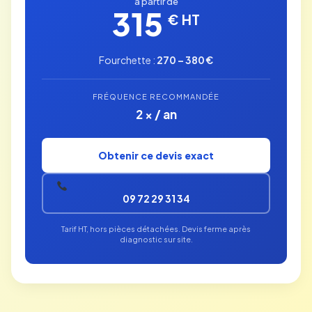
à partir de
315
€ HT
Fourchette :
270 – 380 €
FRÉQUENCE RECOMMANDÉE
2 × / an
Obtenir ce devis exact
09 72 29 31 34
Tarif HT, hors pièces détachées. Devis ferme après
diagnostic sur site.