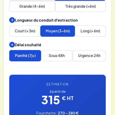
Grande (4-6m)
Très grande (>6m)
Longueur du conduit d'extraction
3
Court (< 3m)
Moyen (3-6m)
Long (> 6m)
Délai souhaité
4
Planifié (7j+)
Sous 48h
Urgence 24h
ESTIMATION
à partir de
315
€ HT
Fourchette :
270 – 380 €