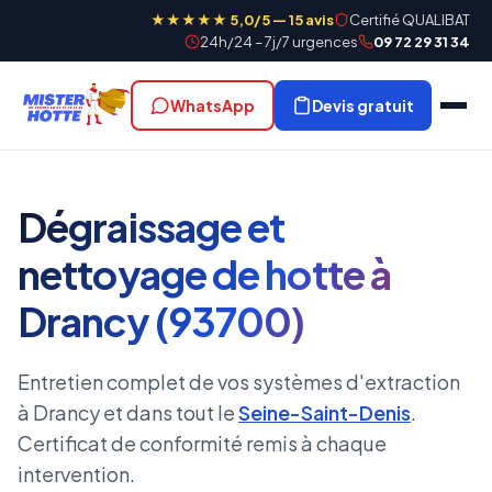
★★★★★ 5,0/5 — 15 avis
Certifié QUALIBAT
24h/24 – 7j/7 urgences
09 72 29 31 34
WhatsApp
Devis gratuit
Dégraissage et
nettoyage de hotte à
Drancy (93700)
Entretien complet de vos systèmes d'extraction
à Drancy et dans tout le
Seine-Saint-Denis
.
Certificat de conformité remis à chaque
intervention.