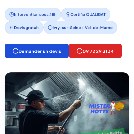
Intervention sous 48h
Certifié QUALIBAT
Devis gratuit
Ivry-sur-Seine + Val-de-Marne
Demander un devis
09 72 29 31 34