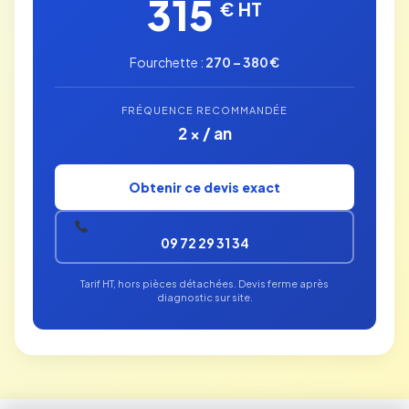
315
€ HT
Fourchette :
270 – 380 €
FRÉQUENCE RECOMMANDÉE
2 × / an
Obtenir ce devis exact
09 72 29 31 34
Tarif HT, hors pièces détachées. Devis ferme après
diagnostic sur site.