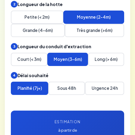
Longueur de la hotte
2
Petite (< 2m)
Moyenne (2-4m)
Grande (4-6m)
Très grande (>6m)
Longueur du conduit d'extraction
3
Court (< 3m)
Moyen (3-6m)
Long (> 6m)
Délai souhaité
4
Planifié (7j+)
Sous 48h
Urgence 24h
ESTIMATION
à partir de