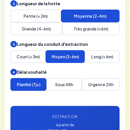
Longueur de la hotte
2
Petite (< 2m)
Moyenne (2-4m)
Grande (4-6m)
Très grande (>6m)
Longueur du conduit d'extraction
3
Court (< 3m)
Moyen (3-6m)
Long (> 6m)
Délai souhaité
4
Planifié (7j+)
Sous 48h
Urgence 24h
ESTIMATION
à partir de