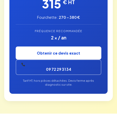
315
€ HT
Fourchette :
270 – 380 €
FRÉQUENCE RECOMMANDÉE
2 × / an
Obtenir ce devis exact
09 72 29 31 34
Tarif HT, hors pièces détachées. Devis ferme après
diagnostic sur site.