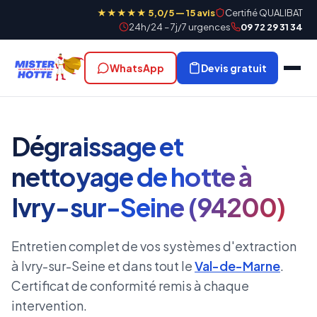
★★★★★ 5,0/5 — 15 avis
Certifié QUALIBAT
24h/24 – 7j/7 urgences
09 72 29 31 34
WhatsApp
Devis gratuit
Dégraissage et
nettoyage de hotte à
Ivry-sur-Seine (94200)
Entretien complet de vos systèmes d'extraction
à Ivry-sur-Seine et dans tout le
Val-de-Marne
.
Certificat de conformité remis à chaque
intervention.