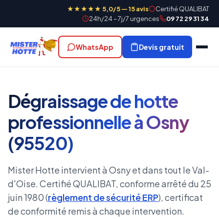
★★★★★ 5,0/5 — 15 avis
Certifié QUALIBAT
24h/24 – 7j/7 urgences
09 72 29 31 34
WhatsApp
Devis gratuit
Dégraissage de hotte
professionnelle à Osny
(95520)
Mister Hotte intervient à Osny et dans tout le Val-
d'Oise. Certifié QUALIBAT, conforme arrêté du 25
juin 1980 (
règlement de sécurité ERP
), certificat
de conformité remis à chaque intervention.