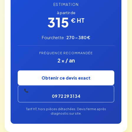
ESTIMATION
à partir de
315
€ HT
Fourchette :
270 – 380 €
FRÉQUENCE RECOMMANDÉE
2 × / an
Obtenir ce devis exact
09 72 29 31 34
Tarif HT, hors pièces détachées. Devis ferme après
diagnostic sur site.