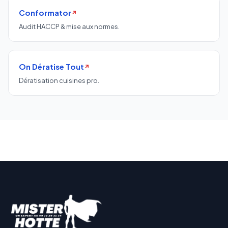
Conformator
↗
Audit HACCP & mise aux normes.
On Dératise Tout
↗
Dératisation cuisines pro.