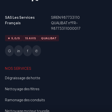
SAS Les Services
SIREN 987733110
Français
QUALIBAT n°FR-
98773311000017
★ 5,0/5
15 AVIS
QUALIBAT
G
in
f
✆
NOS SERVICES
Dégraissage de hotte
Nettoyage des filtres
Ramonage des conduits
Nettoyage moteur tourelle