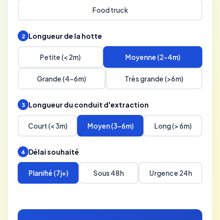
Food truck
Longueur de la hotte
2
Petite (< 2m)
Moyenne (2-4m)
Grande (4-6m)
Très grande (>6m)
Longueur du conduit d'extraction
3
Court (< 3m)
Moyen (3-6m)
Long (> 6m)
Délai souhaité
4
Planifié (7j+)
Sous 48h
Urgence 24h