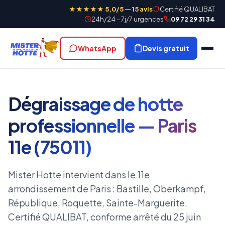
★★★★★ 5,0/5 — 15 avis
Certifié QUALIBAT
24h/24 – 7j/7 urgences
09 72 29 31 34
WhatsApp
Devis gratuit
Dégraissage de hotte
professionnelle — Paris
11e (75011)
Mister Hotte intervient dans le 11e
arrondissement de Paris : Bastille, Oberkampf,
République, Roquette, Sainte-Marguerite.
Certifié QUALIBAT, conforme arrêté du 25 juin