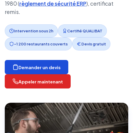
1980 (
règlement de sécurité ERP
), certificat
remis.
Intervention sous 2h
Certifié QUALIBAT
~1 200 restaurants couverts
Devis gratuit
Demander un devis
Appeler maintenant