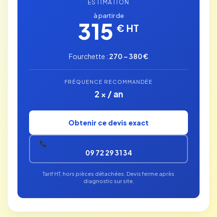
ESTIMATION
à partir de
315
€ HT
Fourchette :
270 – 380 €
FRÉQUENCE RECOMMANDÉE
2 × / an
Obtenir ce devis exact
09 72 29 31 34
Tarif HT, hors pièces détachées. Devis ferme après
diagnostic sur site.