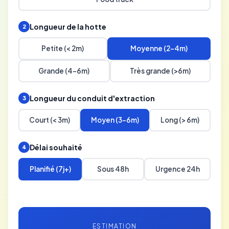
Longueur de la hotte
2
Petite (< 2m)
Moyenne (2-4m)
Grande (4-6m)
Très grande (>6m)
Longueur du conduit d'extraction
3
Court (< 3m)
Moyen (3-6m)
Long (> 6m)
Délai souhaité
4
Planifié (7j+)
Sous 48h
Urgence 24h
ESTIMATION