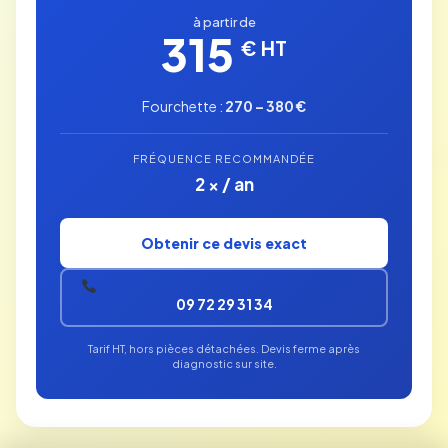
à partir de
315
€ HT
Fourchette :
270 – 380 €
FRÉQUENCE RECOMMANDÉE
2 × / an
Obtenir ce devis exact
09 72 29 31 34
Tarif HT, hors pièces détachées. Devis ferme après
diagnostic sur site.