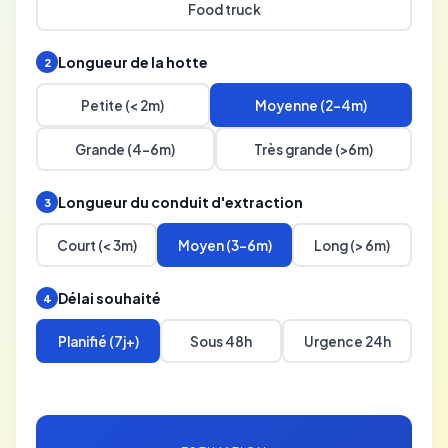
Food truck
Longueur de la hotte
2
Petite (< 2m)
Moyenne (2-4m)
Grande (4-6m)
Très grande (>6m)
Longueur du conduit d'extraction
3
Court (< 3m)
Moyen (3-6m)
Long (> 6m)
Délai souhaité
4
Planifié (7j+)
Sous 48h
Urgence 24h