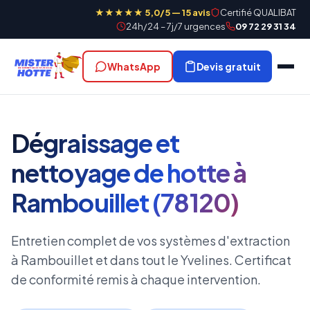
★★★★★ 5,0/5 — 15 avis
Certifié QUALIBAT
24h/24 – 7j/7 urgences
09 72 29 31 34
WhatsApp
Devis gratuit
Dégraissage et
nettoyage de hotte à
Rambouillet (78120)
Entretien complet de vos systèmes d'extraction
à Rambouillet et dans tout le Yvelines. Certificat
de conformité remis à chaque intervention.