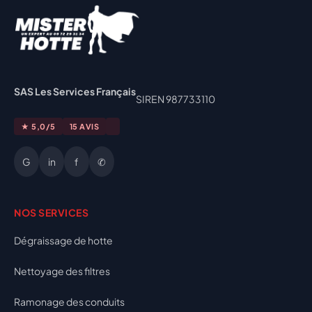
SAS Les Services Français
SIREN 987733110
★ 5,0/5
15 AVIS
G
in
f
✆
NOS SERVICES
Dégraissage de hotte
Nettoyage des filtres
Ramonage des conduits