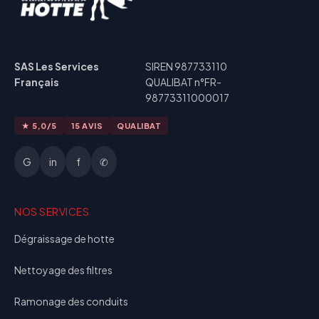
SAS Les Services
SIREN 987733110
Français
QUALIBAT n°FR-
98773311000017
★ 5,0/5
15 AVIS
QUALIBAT
G
in
f
✆
NOS SERVICES
Dégraissage de hotte
Nettoyage des filtres
Ramonage des conduits