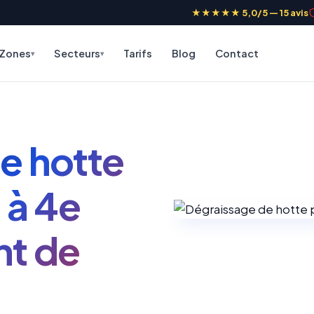
★★★★★ 5,0/5 — 15 avis
Zones
Secteurs
Tarifs
Blog
Contact
e hotte
 à 4e
nt de