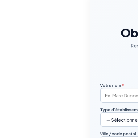
Obt
Rem
Votre nom
*
Type d'établisse
Ville / code postal