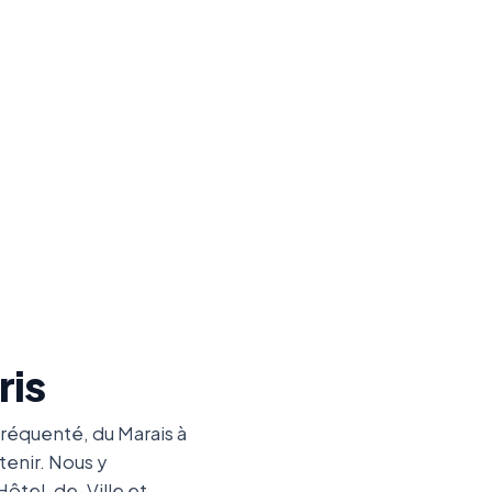
ris
 fréquenté, du Marais à
tenir. Nous y
Hôtel-de-Ville et