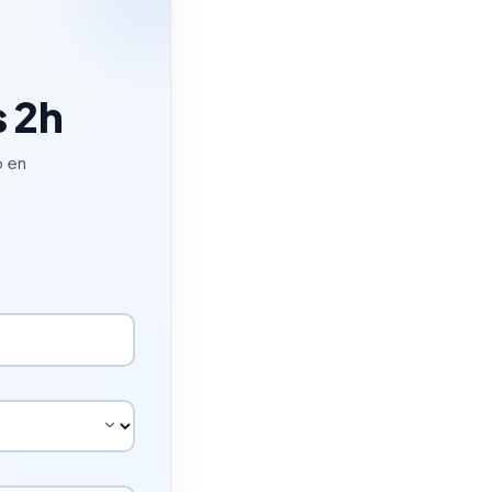
s 2h
p en