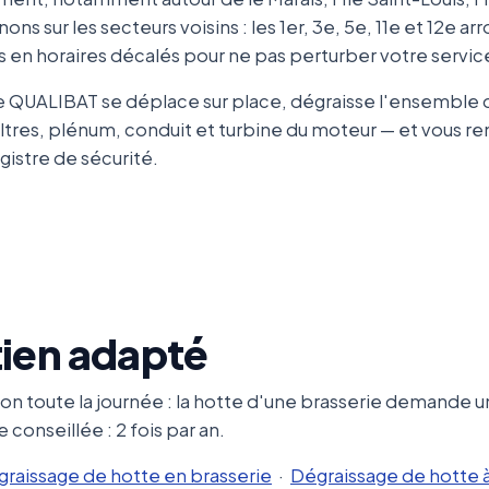
nons sur les secteurs voisins : les 1er, 3e, 5e, 11e et 12e 
s en horaires décalés pour ne pas perturber votre servic
e QUALIBAT se déplace sur place, dégraisse l'ensemble du
iltres, plénum, conduit et turbine du moteur — et vous re
gistre de sécurité.
tien adapté
on toute la journée : la hotte d'une brasserie demande u
onseillée : 2 fois par an.
égraissage de hotte en brasserie
·
Dégraissage de hotte 