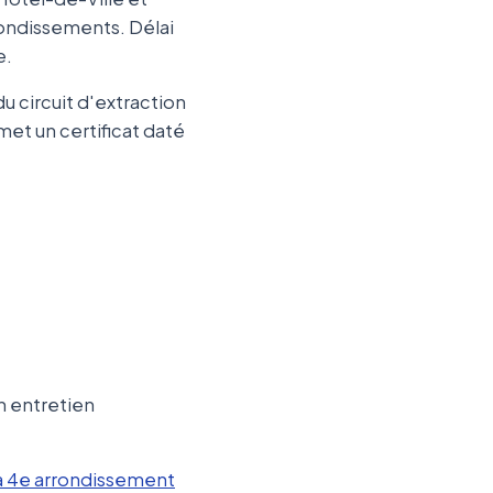
arrondissements. Délai
e.
 circuit d'extraction
met un certificat daté
n entretien
à 4e arrondissement