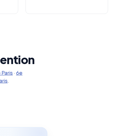
vention
 Paris
·
6e
ris
.