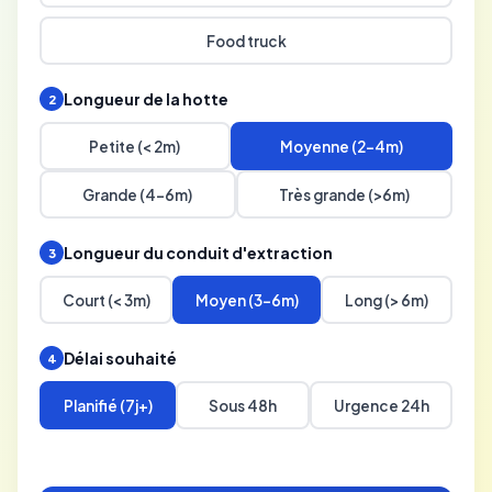
Food truck
Longueur de la hotte
2
Petite (< 2m)
Moyenne (2-4m)
Grande (4-6m)
Très grande (>6m)
Longueur du conduit d'extraction
3
Court (< 3m)
Moyen (3-6m)
Long (> 6m)
Délai souhaité
4
Planifié (7j+)
Sous 48h
Urgence 24h