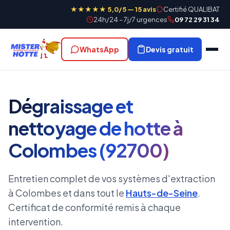
★★★★★ 5,0/5 — 15 avis
Certifié QUALIBAT
24h/24 – 7j/7 urgences
09 72 29 31 34
WhatsApp
Devis gratuit
Dégraissage et
nettoyage de hotte à
Colombes (92700)
Entretien complet de vos systèmes d'extraction
à Colombes et dans tout le
Hauts-de-Seine
.
Certificat de conformité remis à chaque
intervention.