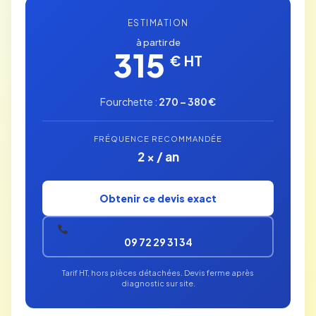
ESTIMATION
à partir de
315
€ HT
Fourchette :
270 – 380 €
FRÉQUENCE RECOMMANDÉE
2 × / an
Obtenir ce devis exact
09 72 29 31 34
Tarif HT, hors pièces détachées. Devis ferme après
diagnostic sur site.