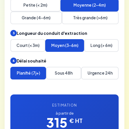
Petite (< 2m)
Moyenne (2-4m)
Grande (4-6m)
Très grande (>6m)
Longueur du conduit d'extraction
3
Court (< 3m)
Moyen (3-6m)
Long (> 6m)
Délai souhaité
4
Planifié (7j+)
Sous 48h
Urgence 24h
ESTIMATION
à partir de
315
€ HT