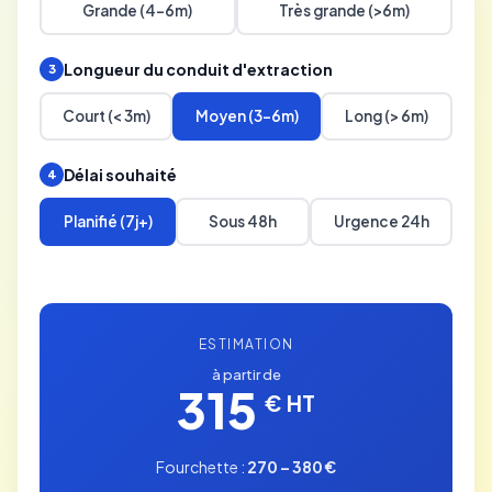
Grande (4-6m)
Très grande (>6m)
Longueur du conduit d'extraction
3
Court (< 3m)
Moyen (3-6m)
Long (> 6m)
Délai souhaité
4
Planifié (7j+)
Sous 48h
Urgence 24h
ESTIMATION
à partir de
315
€ HT
Fourchette :
270 – 380 €