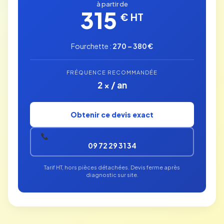
à partir de
315
€ HT
Fourchette :
270 – 380 €
FRÉQUENCE RECOMMANDÉE
2 × / an
Obtenir ce devis exact
09 72 29 31 34
Tarif HT, hors pièces détachées. Devis ferme après
diagnostic sur site.