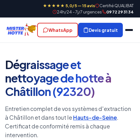
★★★★★ 5,0/5 — 15 avis
Certifié QUALIBAT
24h/24 – 7j/7 urgences
09 72 29 31 34
WhatsApp
Devis gratuit
Dégraissage et
nettoyage de hotte à
Châtillon (92320)
Entretien complet de vos systèmes d'extraction
à Châtillon et dans tout le
Hauts-de-Seine
.
Certificat de conformité remis à chaque
intervention.