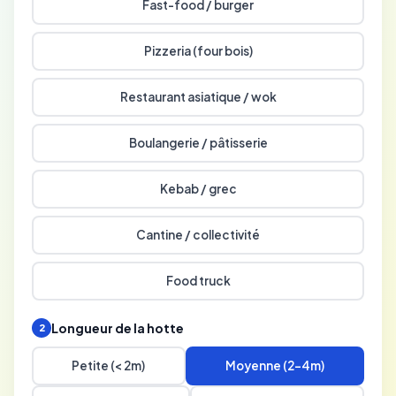
Fast-food / burger
Pizzeria (four bois)
Restaurant asiatique / wok
Boulangerie / pâtisserie
Kebab / grec
Cantine / collectivité
Food truck
Longueur de la hotte
2
Petite (< 2m)
Moyenne (2-4m)