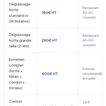
Dégraissage
Restaurant
hotte
180€ HT
30–60
standard (≤
couverts
2m linéaires)
Dégraissage
Restaurant
hotte grande
280€ HT
60–150
couverts
taille (2–4m)
Entretien
complet
Formule
(hotte +
400€ HT
recommandée
filtres +
annuelle
conduit +
moteur)
Contrat
2 à 4