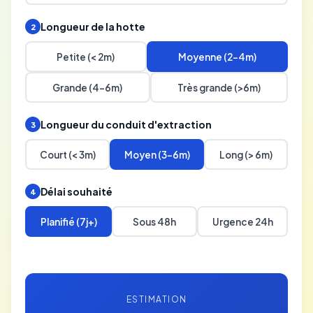
Longueur de la hotte
2
Petite (< 2m)
Moyenne (2-4m)
Grande (4-6m)
Très grande (>6m)
Longueur du conduit d'extraction
3
Court (< 3m)
Moyen (3-6m)
Long (> 6m)
Délai souhaité
4
Planifié (7j+)
Sous 48h
Urgence 24h
ESTIMATION