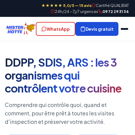
★★★★★ 5,0/5 — 15 avis
Certifié QUALIBAT
24h/24 – 7j/7 urgences
09 72 29 31 34
WhatsApp
Devis gratuit
DDPP, SDIS, ARS : les 3
organismes qui
contrôlent votre cuisine
Comprendre qui contrôle quoi, quand et
comment, pour être prêt à toutes les visites
d'inspection et préserver votre activité.