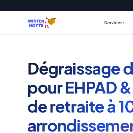
Services
Dégraissage d
pour EHPAD &
de retraite à 1
arrondisseme