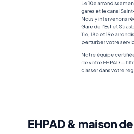
Le 10e arrondissement 
gares et le canal Sain
Nous y intervenons ré
Gare de l'Est et Stras
11e, 18e et 19e arrond
perturber votre servi
Notre équipe certifié
de votre EHPAD — filtr
classer dans votre reg
EHPAD & maison de r