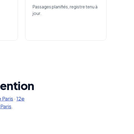
Passages planifiés, registre tenu à
jour.
vention
 Paris
·
12e
Paris
.