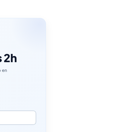
s 2h
p en