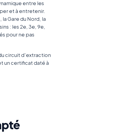
dynamique entre les
per et à entretenir.
la Gare du Nord, la
ns : les 2e, 3e, 9e,
lés pour ne pas
 circuit d'extraction
 un certificat daté à
apté