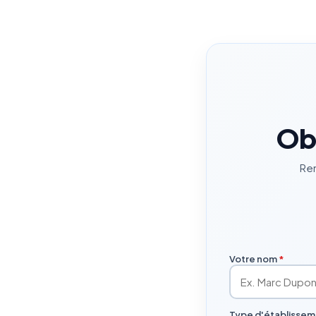
Obt
Rem
Votre nom
*
Type d'établisse