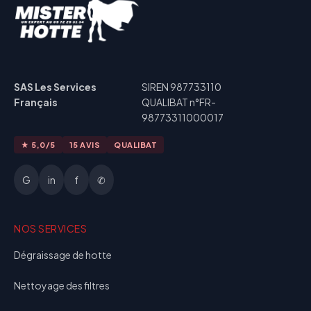
SAS Les Services
SIREN 987733110
Français
QUALIBAT n°FR-
98773311000017
★ 5,0/5
15 AVIS
QUALIBAT
G
in
f
✆
NOS SERVICES
Dégraissage de hotte
Nettoyage des filtres