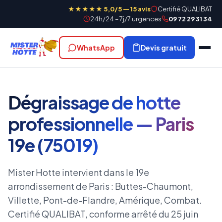
★★★★★ 5,0/5 — 15 avis
Certifié QUALIBAT
24h/24 – 7j/7 urgences
09 72 29 31 34
WhatsApp
Devis gratuit
Dégraissage de hotte
professionnelle — Paris
19e (75019)
Mister Hotte intervient dans le 19e
arrondissement de Paris : Buttes-Chaumont,
Villette, Pont-de-Flandre, Amérique, Combat.
Certifié QUALIBAT, conforme arrêté du 25 juin