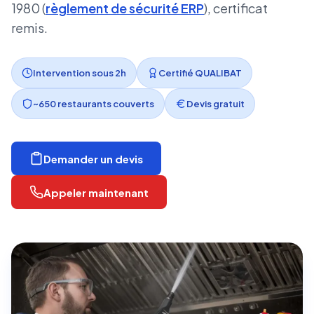
1980 (
règlement de sécurité ERP
), certificat
remis.
Intervention sous 2h
Certifié QUALIBAT
~650 restaurants couverts
Devis gratuit
Demander un devis
Appeler maintenant