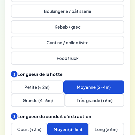
Boulangerie / pâtisserie
Kebab / grec
Cantine / collectivité
Food truck
Longueur de la hotte
2
Petite (< 2m)
Moyenne (2-4m)
Grande (4-6m)
Très grande (>6m)
Longueur du conduit d'extraction
3
Court (< 3m)
Moyen (3-6m)
Long (> 6m)