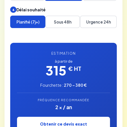
Délai souhaité
4
Planifié (7j+)
Sous 48h
Urgence 24h
ESTIMATION
à partir de
315
€ HT
Fourchette :
270 – 380 €
FRÉQUENCE RECOMMANDÉE
2 × / an
Obtenir ce devis exact