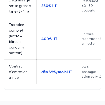
Restaurant
hotte grande
280€ HT
60–150
couverts
taille (2–4m)
Entretien
complet
Formule
(hotte +
400€ HT
recommandée
filtres +
annuelle
conduit +
moteur)
Contrat
2 à 4
d'entretien
dès 89€/mois HT
passages
selon activité
annuel