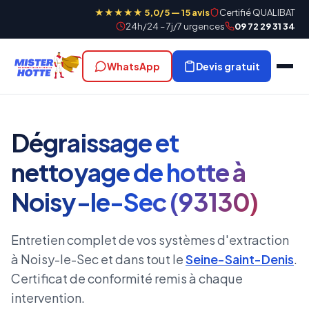
★★★★★ 5,0/5 — 15 avis
Certifié QUALIBAT
24h/24 – 7j/7 urgences
09 72 29 31 34
WhatsApp
Devis gratuit
Dégraissage et
nettoyage de hotte à
Noisy-le-Sec (93130)
Entretien complet de vos systèmes d'extraction
à Noisy-le-Sec et dans tout le
Seine-Saint-Denis
.
Certificat de conformité remis à chaque
intervention.