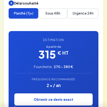
Délai souhaité
4
Planifié (7j+)
Sous 48h
Urgence 24h
ESTIMATION
à partir de
315
€ HT
Fourchette :
270 – 380 €
FRÉQUENCE RECOMMANDÉE
2 × / an
Obtenir ce devis exact