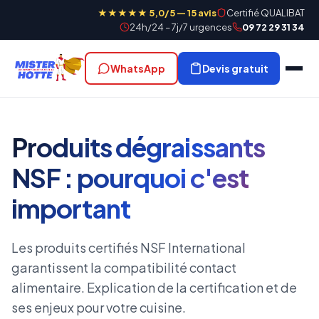
★★★★★ 5,0/5 — 15 avis
Certifié QUALIBAT
24h/24 – 7j/7 urgences
09 72 29 31 34
WhatsApp
Devis gratuit
Produits dégraissants
NSF : pourquoi c'est
important
Les produits certifiés NSF International
garantissent la compatibilité contact
alimentaire. Explication de la certification et de
ses enjeux pour votre cuisine.