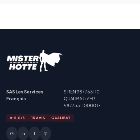
SAS Les Services
SIREN 987733110
Français
QUALIBAT n°FR-
98773311000017
★ 5,0/5
15 AVIS
QUALIBAT
G
in
f
✆