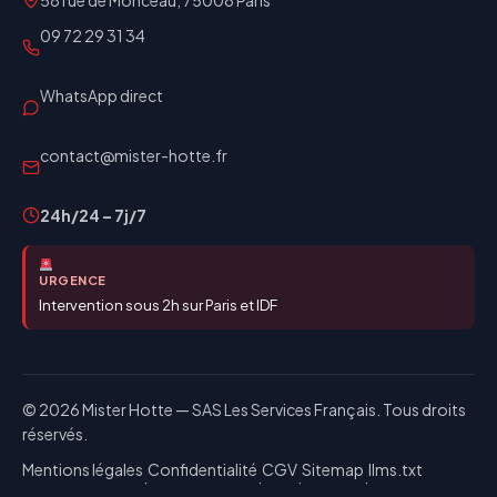
58 rue de Monceau, 75008 Paris
09 72 29 31 34
WhatsApp direct
contact@mister-hotte.fr
24h/24 – 7j/7
URGENCE
Intervention sous 2h sur Paris et IDF
© 2026 Mister Hotte — SAS Les Services Français. Tous droits
réservés.
Mentions légales
Confidentialité
CGV
Sitemap
llms.txt
·
·
·
·