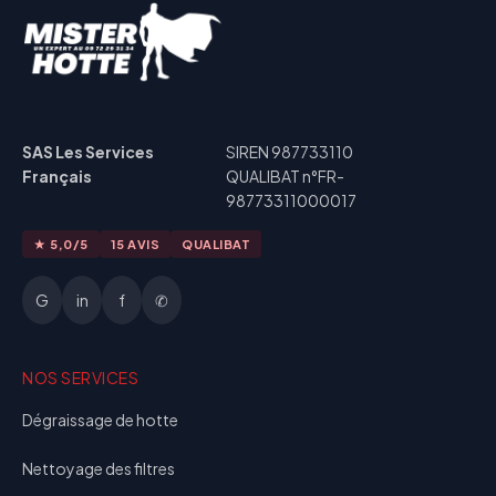
SAS Les Services
SIREN 987733110
Français
QUALIBAT n°FR-
98773311000017
★ 5,0/5
15 AVIS
QUALIBAT
G
in
f
✆
NOS SERVICES
Dégraissage de hotte
Nettoyage des filtres