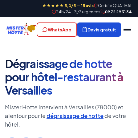
★★★★★ 5,0/5 — 15 avis
Certifié QUALIBAT
24h/24 – 7j/7 urgences
09 72 29 31 34
WhatsApp
Devis gratuit
Dégraissage de hotte
pour hôtel-restaurant à
Versailles
Mister Hotte intervient à Versailles (78000) et
alentour pour le
dégraissage de hotte
de votre
hôtel.