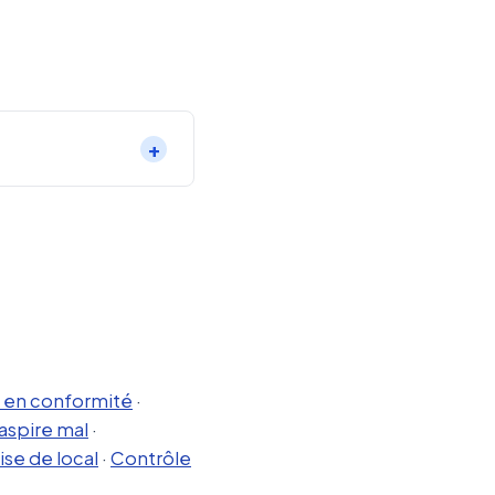
 en conformité
·
aspire mal
·
ise de local
·
Contrôle