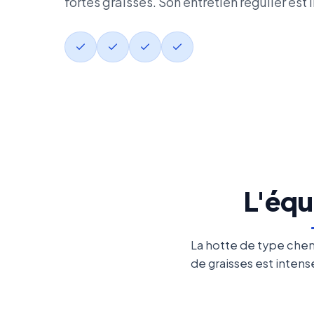
fortes graisses. Son entretien régulier est
L'éq
La hotte de type chem
de graisses est intens