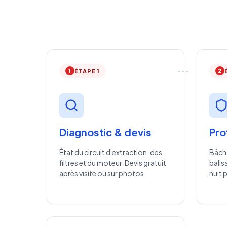
1
2
ÉTAPE 1
Diagnostic & devis
Pro
État du circuit d'extraction, des
Bâch
filtres et du moteur. Devis gratuit
balis
après visite ou sur photos.
nuit 