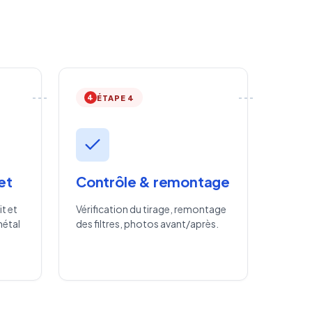
4
ÉTAPE 4
et
Contrôle & remontage
it et
Vérification du tirage, remontage
métal
des filtres, photos avant/après.