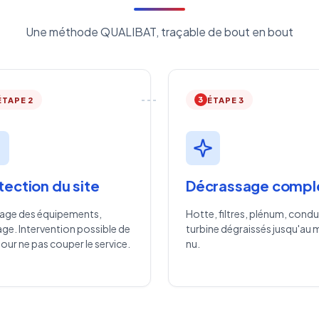
Une méthode QUALIBAT, traçable de bout en bout
3
ÉTAPE 2
ÉTAPE 3
tection du site
Décrassage compl
age des équipements,
Hotte, filtres, plénum, condu
age. Intervention possible de
turbine dégraissés jusqu'au 
pour ne pas couper le service.
nu.