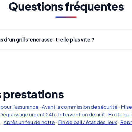
Questions fréquentes
 d'un grill s'encrasse-t-elle plus vite ?
s prestations
 pour l'assurance
·
Avant la commission de sécurité
·
Mise
Dégraissage urgent 24h
·
Intervention de nuit
·
Hotte qui 
s
·
Après un feu de hotte
·
Fin de bail / état des lieux
·
Repr