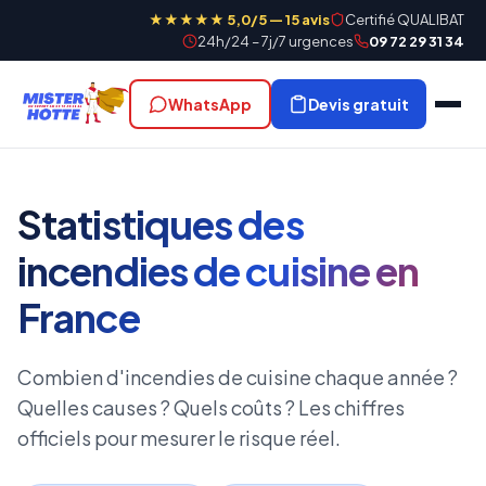
★★★★★ 5,0/5 — 15 avis
Certifié QUALIBAT
24h/24 – 7j/7 urgences
09 72 29 31 34
WhatsApp
Devis gratuit
Statistiques des
incendies de cuisine en
France
Combien d'incendies de cuisine chaque année ?
Quelles causes ? Quels coûts ? Les chiffres
officiels pour mesurer le risque réel.