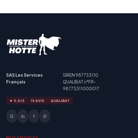
SAS Les Services
SIREN 987733110
Français
QUALIBAT n°FR-
98773311000017
★ 5,0/5
15 AVIS
QUALIBAT
G
in
f
✆
NOS SERVICES