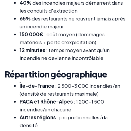
40%
des incendies majeurs démarrent dans
les conduits d'extraction
65%
des restaurants ne rouvrent jamais après
un incendie majeur
150 000€
: coût moyen (dommages
matériels + perte d'exploitation)
12 minutes
: temps moyen avant qu'un
incendie ne devienne incontrôlable
Répartition géographique
Île-de-France
: 2 500-3 000 incendies/an
(densité de restaurants maximale)
PACA et Rhône-Alpes
: 1 200-1 500
incendies/an chacune
Autres régions
: proportionnelles à la
densité