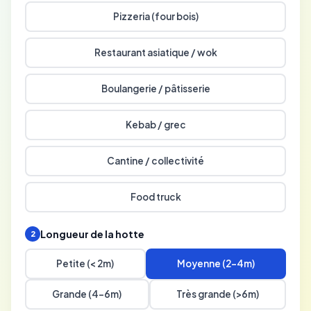
Pizzeria (four bois)
Restaurant asiatique / wok
Boulangerie / pâtisserie
Kebab / grec
Cantine / collectivité
Food truck
Longueur de la hotte
2
Petite (< 2m)
Moyenne (2-4m)
Grande (4-6m)
Très grande (>6m)