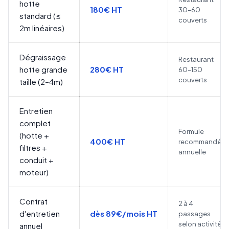
hotte
180€ HT
30–60
standard (≤
couverts
2m linéaires)
Dégraissage
Restaurant
hotte grande
280€ HT
60–150
couverts
taille (2–4m)
Entretien
complet
Formule
(hotte +
400€ HT
recommandée
filtres +
annuelle
conduit +
moteur)
Contrat
2 à 4
d'entretien
dès 89€/mois HT
passages
selon activité
annuel