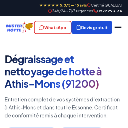
★★★★★ 5,0/5 — 15 avis
Certifié QUALIBAT
24h/24 – 7j/7 urgences
09 72 29 31 34
WhatsApp
Devis gratuit
Dégraissage et
nettoyage de hotte à
Athis-Mons (91200)
Entretien complet de vos systèmes d'extraction
à Athis-Mons et dans tout le Essonne. Certificat
de conformité remis à chaque intervention.