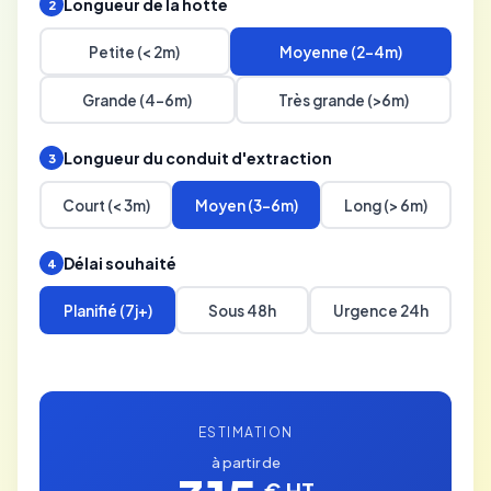
Longueur de la hotte
2
Petite (< 2m)
Moyenne (2-4m)
Grande (4-6m)
Très grande (>6m)
Longueur du conduit d'extraction
3
Court (< 3m)
Moyen (3-6m)
Long (> 6m)
Délai souhaité
4
Planifié (7j+)
Sous 48h
Urgence 24h
ESTIMATION
à partir de
€ HT