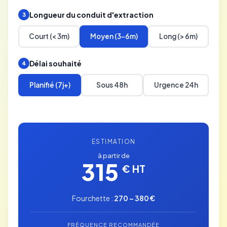
Longueur du conduit d'extraction
3
Court (< 3m)
Moyen (3-6m)
Long (> 6m)
Délai souhaité
4
Planifié (7j+)
Sous 48h
Urgence 24h
ESTIMATION
à partir de
315
€ HT
Fourchette :
270 – 380 €
FRÉQUENCE RECOMMANDÉE