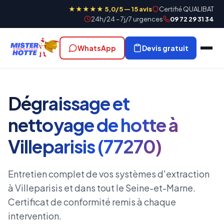
★★★★★ 5,0/5 — 15 avis
Certifié QUALIBAT
24h/24 – 7j/7 urgences
09 72 29 31 34
WhatsApp
Devis gratuit
Dégraissage et
nettoyage de hotte à
Villeparisis (77270)
Entretien complet de vos systèmes d'extraction
à Villeparisis et dans tout le Seine-et-Marne.
Certificat de conformité remis à chaque
intervention.