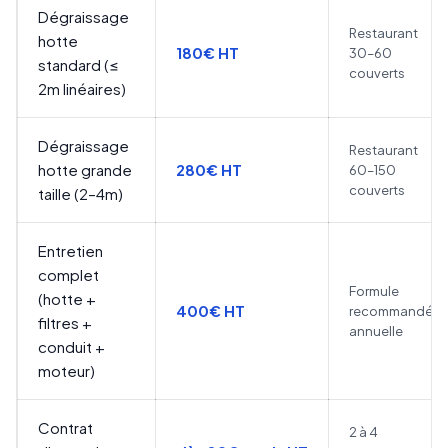
Dégraissage
Restaurant
hotte
180€ HT
30–60
standard (≤
couverts
2m linéaires)
Dégraissage
Restaurant
hotte grande
280€ HT
60–150
couverts
taille (2–4m)
Entretien
complet
Formule
(hotte +
400€ HT
recommandée
filtres +
annuelle
conduit +
moteur)
Contrat
2 à 4