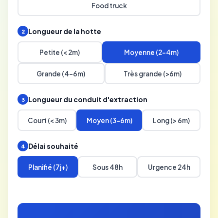
Food truck
Longueur de la hotte
2
Petite (< 2m)
Moyenne (2-4m)
Grande (4-6m)
Très grande (>6m)
Longueur du conduit d'extraction
3
Court (< 3m)
Moyen (3-6m)
Long (> 6m)
Délai souhaité
4
Planifié (7j+)
Sous 48h
Urgence 24h