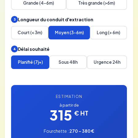
Grande (4-6m)
Très grande (>6m)
Longueur du conduit d'extraction
3
Court (< 3m)
Moyen (3-6m)
Long (> 6m)
Délai souhaité
4
Planifié (7j+)
Sous 48h
Urgence 24h
ESTIMATION
à partir de
315
€ HT
Fourchette :
270 – 380 €