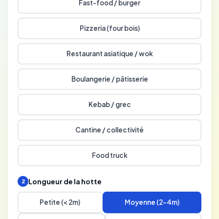
Fast-food / burger
Pizzeria (four bois)
Restaurant asiatique / wok
Boulangerie / pâtisserie
Kebab / grec
Cantine / collectivité
Food truck
Longueur de la hotte
2
Petite (< 2m)
Moyenne (2-4m)